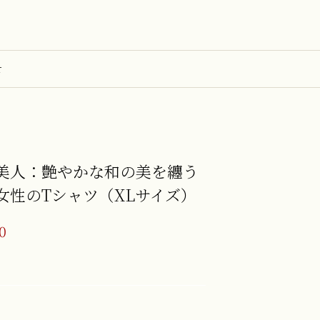
せ
美人：艶やかな和の美を纏う
女性のTシャツ（XLサイズ）
0