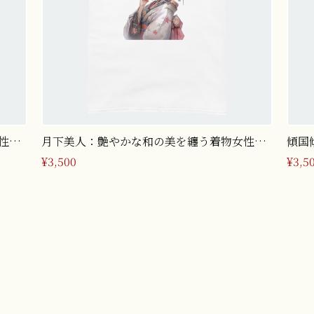
性の
月下美人：艶やかな和の美を纏う着物女性の
傾国
Tシャツ（Lサイズ）
シャ
¥3,500
¥3,5