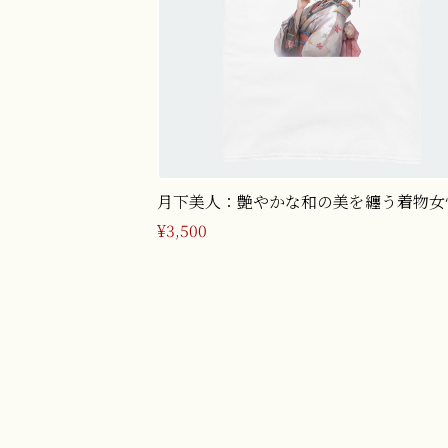
月下美人：艶やかな和の美を纏う着物女
Tシャツ（Mサイズ）
¥3,500