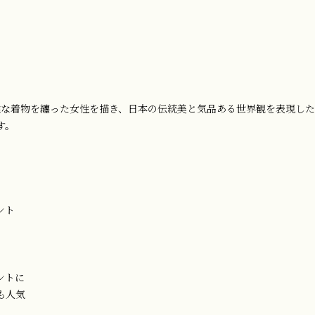
雅な着物を纏った女性を描き、日本の伝統美と気品ある世界観を表現し
す。
ント
ントに
も人気