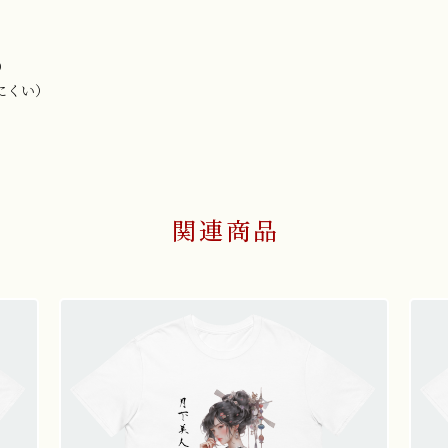
）
にくい）
関連商品