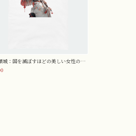
傾城：国を滅ぼすほどの美しい女性のT
ツ（Mサイズ）
00