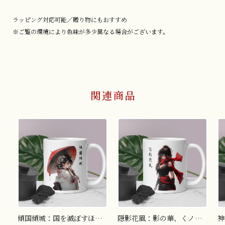
ラッピング対応可能／贈り物にもおすすめ
※ご覧の環境により色味が多少異なる場合がございます。
関連商品
傾国傾城：国を滅ぼすほど
隠影花風：影の華、くノ一
神