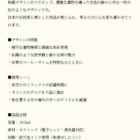
和風デザインのマグカップ。優雅な着物を纏った女性が静かに佇む一枚の
絵のようなデザインです。
日本の伝統美と凛とした気品が感じられ、見るたびに心を落ち着かせてく
れます。
■デザインの特徴
・精巧な着物模様と繊細な色彩表現
・絵画のような世界観と静かな和の魅力
・日常のコーヒータイムを特別なひとときに
■使用シーン
・自宅でのリラックスや読書時間に
・オフィスのデスクを上品に演出
・和を愛する方や海外の方へのギフトにも最適
■商品仕様
容量：350ml
素材：セラミック（電子レンジ・食洗器対応）
印刷：耐久性インク使用（色褪せしにくい）