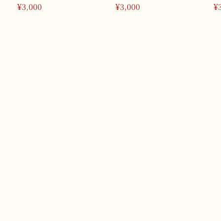
の美しい女性のマグカップ
のマグカップ
マ
¥3,000
¥3,000
¥